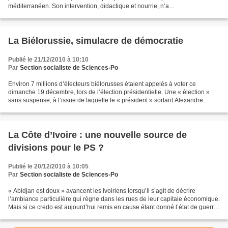
méditerranéen. Son intervention, didactique et nourrie, n’a
malheureusement pas laissé de place au débat. Nous voulons...
La Biélorussie, simulacre de démocratie
Publié le 21/12/2010 à 10:10
Par
Section socialiste de Sciences-Po
Environ 7 millions d’électeurs biélorusses étaient appelés à voter ce
dimanche 19 décembre, lors de l’élection présidentielle. Une « élection »
sans suspense, à l’issue de laquelle le « président » sortant Alexandre
Loukachenko s’est vu accorder un quatrième...
La Côte d’Ivoire : une nouvelle source de
divisions pour le PS ?
Publié le 20/12/2010 à 10:05
Par
Section socialiste de Sciences-Po
« Abidjan est doux » avancent les Ivoiriens lorsqu’il s’agit de décrire
l’ambiance particulière qui règne dans les rues de leur capitale économique.
Mais si ce credo est aujourd’hui remis en cause étant donné l’état de guerre
avancé qui agite la lagune...