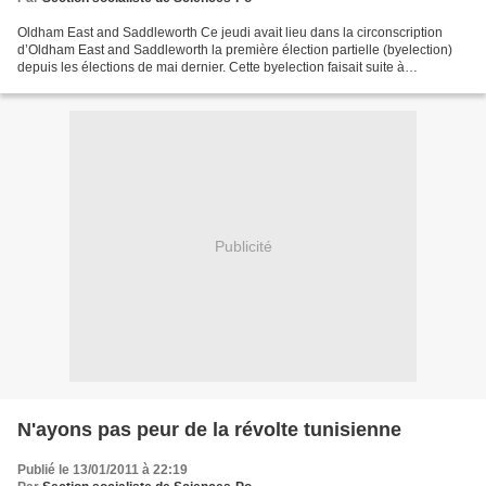
Oldham East and Saddleworth Ce jeudi avait lieu dans la circonscription
d’Oldham East and Saddleworth la première élection partielle (byelection)
depuis les élections de mai dernier. Cette byelection faisait suite à
l’annulation par la justice de l’élection...
Publicité
N'ayons pas peur de la révolte tunisienne
Publié le 13/01/2011 à 22:19