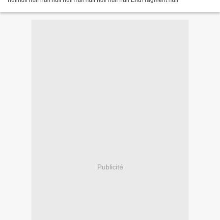
nullnull null null null null null null null null null EndFragment null
Publicité