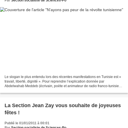
Par
Section socialiste de Sciences-Po
Le slogan le plus entendu lors des récentes manifestations en Tunisie est «
travail, liberté, dignité ». Pour reprendre l’explication donnée par
Abdelwahab Meddeb (écrivain, poète et animateur de radio franco-tunisien),
les Tunisiens exigent un travail...
La Section Jean Zay vous souhaite de joyeuses
fêtes !
Publié le 01/01/2011 à 00:01
Par
Section socialiste de Sciences-Po