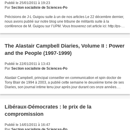
Publié le 25/01/2011 à 19:23
Par
Section socialiste de Sciences-Po
Précisions de J-L Guigou suite à un de nos articles Le 22 décembre dernier,
nous avons publié sur notre blog une tribune de militants suite à la
conférence de M. Guigou sur l’UPM. Vous trouverez cet article ici: http://ps-
scpo.over-blog.com/article-reponse-a-jean-louis-guigou-president-de-l-
ipemed-63538460.html...
The Alastair Campbell Diaries, Volume II : Power
and the People (1997-1999)
Publié le 22/01/2011 à 13:43
Par
Section socialiste de Sciences-Po
Alastair Campbell, principal conseiller en communication et spin doctor de
Tony Blair de 1994 à 2003, a publié cette semaine le deuxième tome de ses
Diaries, son journal intime tenu jour après jour durant ces onze années.
Après le tome initial qui correspondait...
Libéraux-Démocrates : le prix de la
compromission
Publié le 14/01/2011 à 16:47
Par
Section socialiste de Sciences-Po