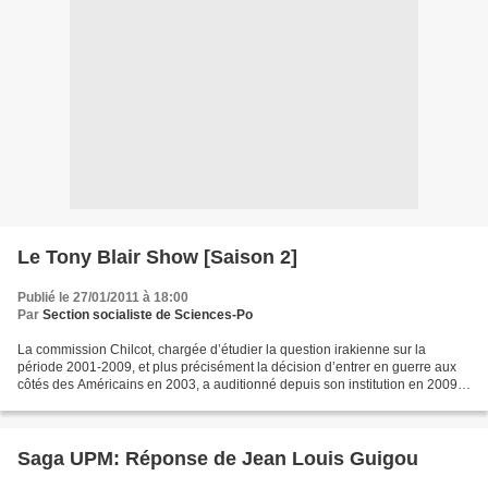
Le Tony Blair Show [Saison 2]
Publié le 27/01/2011 à 18:00
Par
Section socialiste de Sciences-Po
La commission Chilcot, chargée d’étudier la question irakienne sur la
période 2001-2009, et plus précisément la décision d’entrer en guerre aux
côtés des Américains en 2003, a auditionné depuis son institution en 2009
les différents acteurs de l’époque...
Saga UPM: Réponse de Jean Louis Guigou